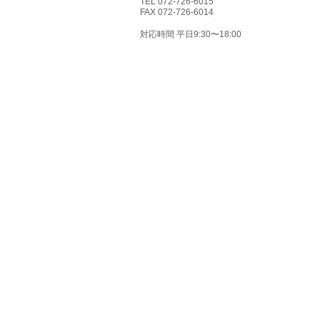
TEL 072-726-6015
FAX 072-726-6014
対応時間 平日9:30〜18:00
© 2023 by Name of Site. Proudly created with
Wix.com